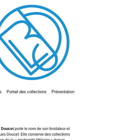
s
Portail des collections
Présentation
s Doucet
porte le nom de son fondateur et
ues Doucet. Elle conserve des collections
ains de la « modernité littéraire » depuis