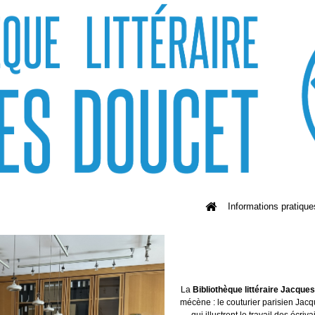
Informations pratique
La
Bibliothèque littéraire Jacque
mécène : le couturier parisien Jacq
qui illustrent le travail des écriv