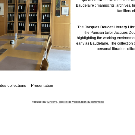
Baudelaire : manuscrits, archives, b
familiers et
The
Jacques Doucet Literary Lib
the Parisian tailor Jacques Dou
highlighting the working environment
early as Baudelaire. The collection 
personal libraries, offic
 des collections
Présentation
Propulsé par
Mnesys, logiciel de valorisation du patrimoine