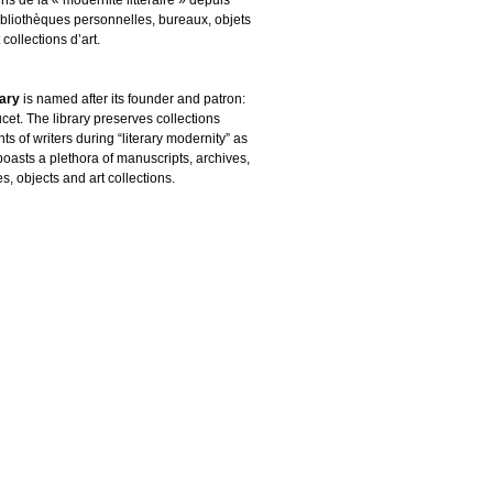
ibliothèques personnelles, bureaux, objets
 collections d’art.
rary
is named after its founder and patron:
cet. The library preserves collections
s of writers during “literary modernity” as
boasts a plethora of manuscripts, archives,
es, objects and art collections.