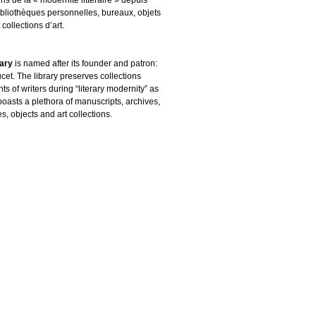
ibliothèques personnelles, bureaux, objets
 collections d’art.
rary
is named after its founder and patron:
cet. The library preserves collections
s of writers during “literary modernity” as
boasts a plethora of manuscripts, archives,
es, objects and art collections.