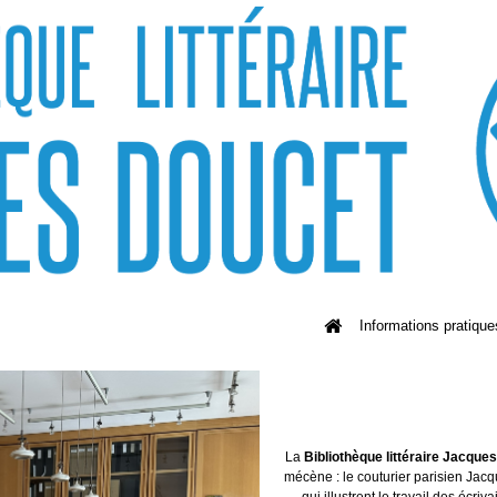
Informations pratique
La
Bibliothèque littéraire Jacque
mécène : le couturier parisien Jacq
qui illustrent le travail des écriv