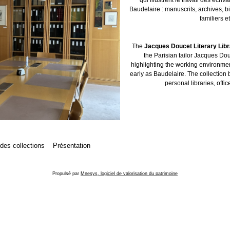
Baudelaire : manuscrits, archives, b
familiers et
The
Jacques Doucet Literary Lib
the Parisian tailor Jacques Dou
highlighting the working environment
early as Baudelaire. The collection 
personal libraries, offic
 des collections
Présentation
Propulsé par
Mnesys, logiciel de valorisation du patrimoine