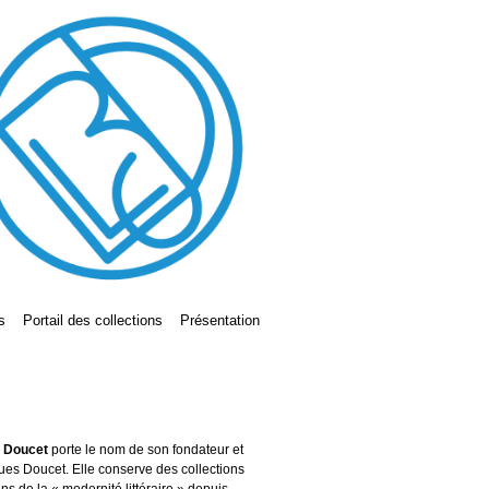
s
Portail des collections
Présentation
s Doucet
porte le nom de son fondateur et
ues Doucet. Elle conserve des collections
ains de la « modernité littéraire » depuis