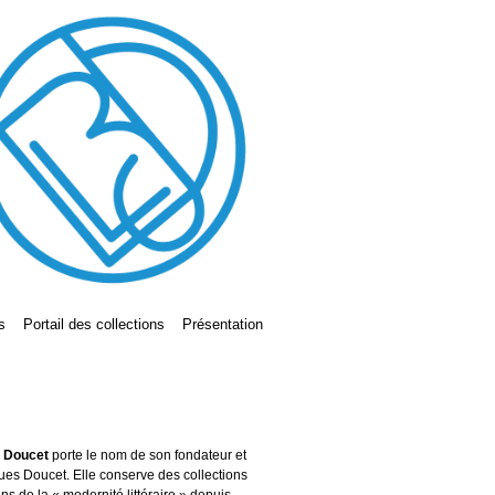
s
Portail des collections
Présentation
s Doucet
porte le nom de son fondateur et
ues Doucet. Elle conserve des collections
ains de la « modernité littéraire » depuis