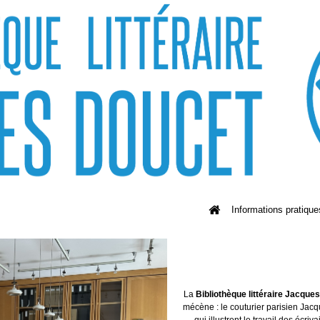
Informations pratique
La
Bibliothèque littéraire Jacque
mécène : le couturier parisien Jacq
qui illustrent le travail des écriv