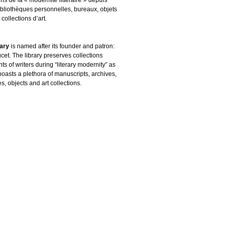
ibliothèques personnelles, bureaux, objets
 collections d’art.
rary
is named after its founder and patron:
cet. The library preserves collections
s of writers during “literary modernity” as
boasts a plethora of manuscripts, archives,
es, objects and art collections.