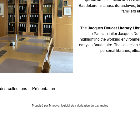
Baudelaire : manuscrits, archives, b
familiers et
The
Jacques Doucet Literary Lib
the Parisian tailor Jacques Dou
highlighting the working environment
early as Baudelaire. The collection 
personal libraries, offic
 des collections
Présentation
Propulsé par
Mnesys, logiciel de valorisation du patrimoine