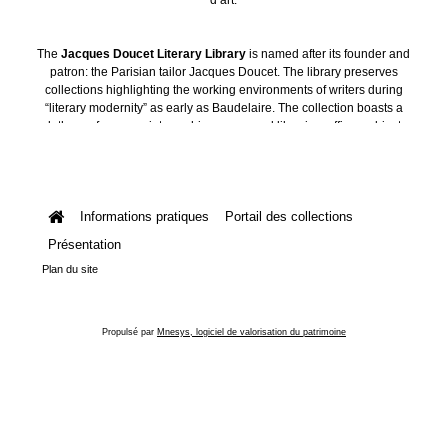
The
Jacques Doucet Literary Library
is named after its founder and
patron: the Parisian tailor Jacques Doucet. The library preserves
collections highlighting the working environments of writers during
“literary modernity” as early as Baudelaire. The collection boasts a
plethora of manuscripts, archives, personal libraries, offices, objects
and art collections.
Informations pratiques
Portail des collections
Présentation
Plan du site
Propulsé par
Mnesys, logiciel de valorisation du patrimoine