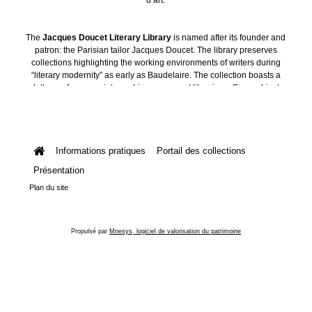
The
Jacques Doucet Literary Library
is named after its founder and
patron: the Parisian tailor Jacques Doucet. The library preserves
collections highlighting the working environments of writers during
“literary modernity” as early as Baudelaire. The collection boasts a
plethora of manuscripts, archives, personal libraries, offices, objects
and art collections.
Informations pratiques
Portail des collections
Présentation
Plan du site
Propulsé par
Mnesys, logiciel de valorisation du patrimoine